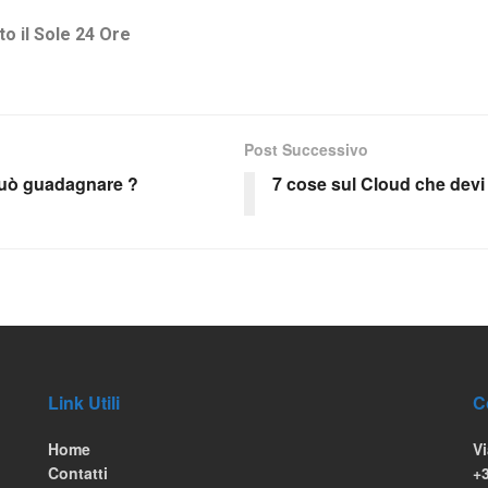
to il Sole 24 Ore
Post Successivo
può guadagnare ?
7 cose sul Cloud che devi
Link Utili
C
Home
Vi
Contatti
+