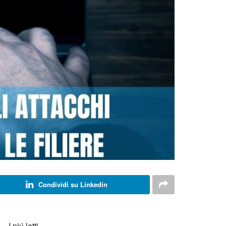
Condividi su Linkedin
I piú letti