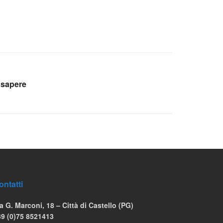
 sapere
ontatti
a G. Marconi, 18 – Città di Castello (PG)
39 (0)75 8521413