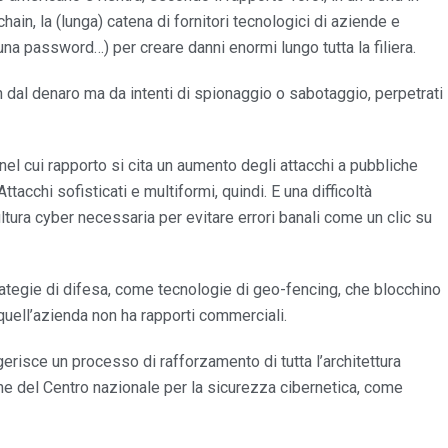
chain, la (lunga) catena di fornitori tecnologici di aziende e
una password…) per creare danni enormi lungo tutta la filiera.
non dal denaro ma da intenti di spionaggio o sabotaggio, perpetrati
el cui rapporto si cita un aumento degli attacchi a pubbliche
tacchi sofisticati e multiformi, quindi. E una difficoltà
a cultura cyber necessaria per evitare errori banali come un clic su
rategie di difesa, come tecnologie di geo-fencing, che blocchino
quell’azienda non ha rapporti commerciali.
ggerisce un processo di rafforzamento di tutta l’architettura
one del Centro nazionale per la sicurezza cibernetica, come