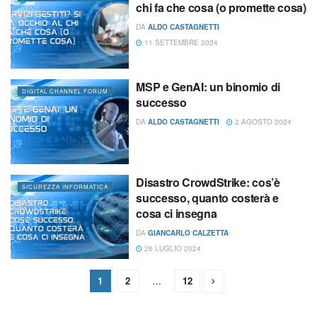
chi fa che cosa (o promette cosa)
DA
ALDO CASTAGNETTI
11 SETTEMBRE 2024
MSP e GenAI: un binomio di
DIGITAL CHANNEL FORUM
successo
DA
ALDO CASTAGNETTI
2 AGOSTO 2024
Disastro CrowdStrike: cos’è
SICUREZZA INFORMATICA
successo, quanto costerà e
cosa ci insegna
DA
GIANCARLO CALZETTA
26 LUGLIO 2024
1
2
…
12