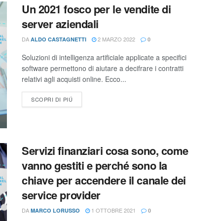
Un 2021 fosco per le vendite di
server aziendali
DA
2 MARZO 2022
ALDO CASTAGNETTI
0
Soluzioni di intelligenza artificiale applicate a specifici
software permettono di aiutare a decifrare i contratti
relativi agli acquisti online. Ecco...
SCOPRI DI PIÚ
Servizi finanziari cosa sono, come
vanno gestiti e perché sono la
chiave per accendere il canale dei
service provider
DA
1 OTTOBRE 2021
MARCO LORUSSO
0