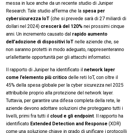
messa in luce anche da un recente
studio di Juniper
Research
. Tale studio afferma che la
spesa per
cybersicurezza IoT
(che si prevede sarà di 27 miliardi di
dollari nel 2024)
crescerà del 120%
nei prossimi cinque
anni. Un incremento causato dal
rapido aumento
dell’adozione di dispositivi IoT
nelle aziende che, se
non saranno protetti in modo adeguato, rappresenteranno
un’allettante opportunità per gli attacchi informatici.
Il rapporto di Juniper ha identificato il
network layer
come l’elemento più critico
delle reti IoT, con oltre il
45% della spesa globale per la cyber sicurezza nel 2025
attribuibile proprio alla protezione del network layer.
Tuttavia, per garantire una difesa completa della rete, le
aziende devono adottare soluzioni che proteggano tutti i
livelli, primi fra tutti il
cloud e gli endpoint
. Il rapporto ha
identificato
Extended Detection and Response
(XDR)
come una soluzione chiave in grado di unificare i protocolli