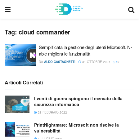
Tag:
cloud commander
Semplificata la gestione degli utenti Microsoft. N-
able migliora le funzionalità
DA
ALDO CASTAGNETTI
31 OTTOBRE 2024
0
Articoli Correlati
I venti di guerra spingono il mercato della
sicurezza informatica
28 FEBBRAIO 2022
PrintNightmare: Microsoft non risolve la
vulnerabilità
12 LUGLIO 2021