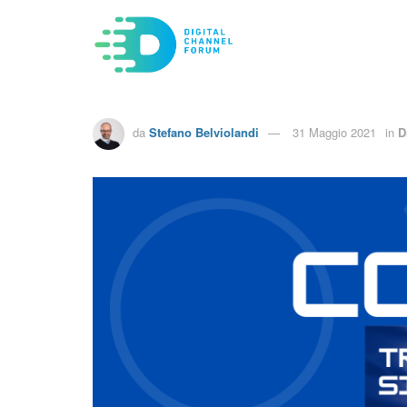
da
Stefano Belviolandi
31 Maggio 2021
in
D