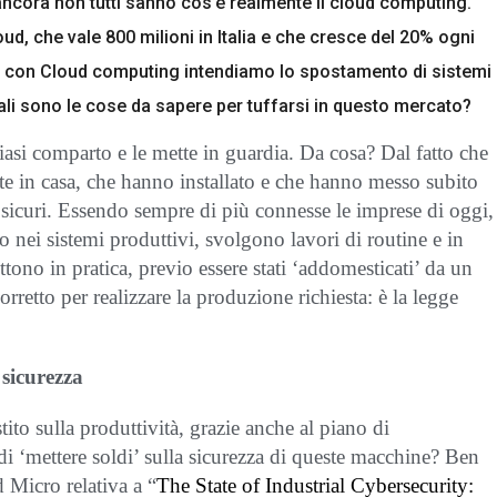
ancora non tutti sanno cos’è realmente il cloud computing.
ud, che vale 800 milioni in Italia e che cresce del 20% ogni
 con Cloud computing intendiamo lo spostamento di sistemi
uali sono le cose da sapere per tuffarsi in questo mercato?
siasi comparto e le mette in guardia. Da cosa? Dal fatto che
ate in casa, che hanno installato e che hanno messo subito
sicuri. Essendo sempre di più connesse le imprese di oggi,
o nei sistemi produttivi, svolgono lavori di routine e in
tono in pratica, previo essere stati ‘addomesticati’ da un
rretto per realizzare la produzione richiesta: è la legge
 sicurezza
tito sulla produttività, grazie anche al piano di
di ‘mettere soldi’ sulla sicurezza di queste macchine?
Ben
d Micro relativa a “
The State of Industrial Cybersecurity: