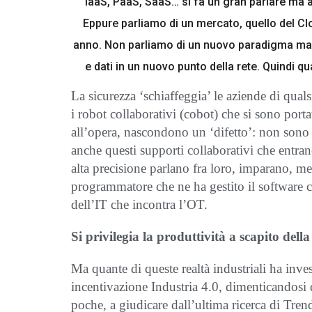
IaaS, PaaS, SaaS… si fa un gran parlare ma 
Eppure parliamo di un mercato, quello del Clo
anno. Non parliamo di un nuovo paradigma ma
e dati in un nuovo punto della rete. Quindi q
La sicurezza ‘schiaffeggia’ le aziende di qual
i robot collaborativi (cobot) che si sono port
all’opera, nascondono un ‘difetto’: non sono 
anche questi supporti collaborativi che entran
alta precisione parlano fra loro, imparano, met
programmatore che ne ha gestito il software co
dell’IT che incontra l’OT.
Si privilegia la produttività a scapito della
Ma quante di queste realtà industriali ha inves
incentivazione Industria 4.0, dimenticandosi 
poche, a giudicare dall’ultima ricerca di Tren