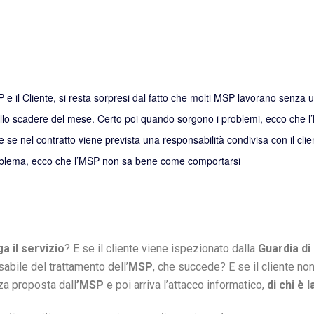
P e il Cliente, si resta sorpresi dal fatto che molti MSP lavorano senza 
allo scadere del mese. Certo poi quando sorgono i problemi, ecco che l
e se nel contratto viene prevista una responsabilità condivisa con il clie
 problema, ecco che l’MSP non sa bene come comportarsi
a il servizio
? E se il cliente viene ispezionato dalla
Guardia di
abile del trattamento dell’
MSP
, che succede? E se il cliente n
za proposta dall
’MSP
e poi arriva l’attacco informatico,
di chi è 