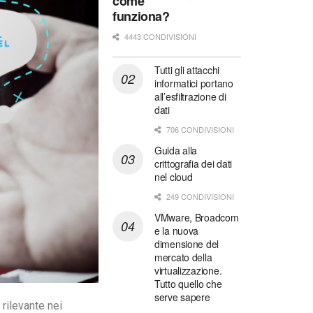
come
funziona?
4443 CONDIVISIONI
Tutti gli attacchi
informatici portano
all’esfiltrazione di
dati
706 CONDIVISIONI
Guida alla
crittografia dei dati
nel cloud
249 CONDIVISIONI
VMware, Broadcom
e la nuova
dimensione del
mercato della
virtualizzazione.
Tutto quello che
serve sapere
rilevante nei