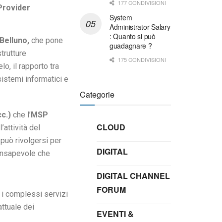
177 CONDIVISIONI
Provider
System
Administrator Salary
: Quanto si può
 Belluno,
che pone
guadagnare ?
trutture
175 CONDIVISIONI
o, il rapporto tra
istemi informatici e
Categorie
c.)
che l’
MSP
CLOUD
’attività del
e può rivolgersi per
DIGITAL
 consapevole che
DIGITAL CHANNEL
FORUM
r i complessi servizi
ttuale dei
EVENTI &