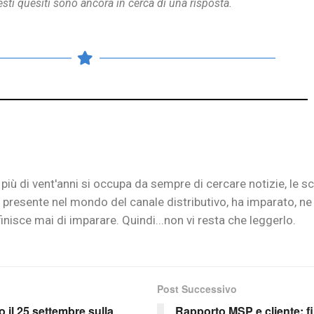
esti quesiti sono ancora in cerca di una risposta.
più di vent'anni si occupa da sempre di cercare notizie, le s
re presente nel mondo del canale distributivo, ha imparato, n
finisce mai di imparare. Quindi...non vi resta che leggerlo.
Post Successivo
o il 25 settembre sulla
Rapporto MSP e cliente: fi