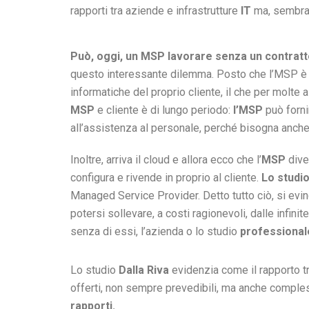
rapporti tra aziende e infrastrutture
IT
ma, sembra, 
Può, oggi, un MSP lavorare senza un contrat
questo interessante dilemma. Posto che l’MSP è qu
informatiche del proprio cliente, il che per molte 
MSP
e cliente è di lungo periodo:
l’MSP
può forni
all’assistenza al personale, perché bisogna anche
Inoltre, arriva il cloud e allora ecco che l’
MSP
diven
configura e rivende in proprio al cliente.
Lo studio
Managed Service Provider. Detto tutto ciò, si ev
potersi sollevare, a costi ragionevoli, dalle infin
senza di essi, l’azienda o lo studio
professionale
Lo studio
Dalla Riva
evidenzia come il rapporto t
offerti, non sempre prevedibili, ma anche comple
rapporti.