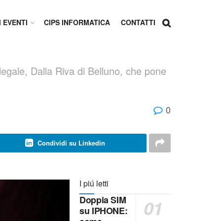
I EVENTI
CIPS INFORMATICA
CONTATTI
legale, Dalla Riva di Belluno, che pone
0
Condividi su Linkedin
I piú letti
Doppia SIM
su IPHONE: