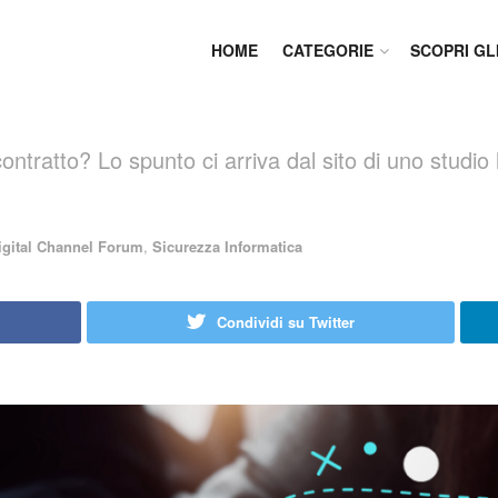
HOME
CATEGORIE
SCOPRI GL
tratto? Lo spunto ci arriva dal sito di uno studio 
igital Channel Forum
,
Sicurezza Informatica
Condividi su Twitter