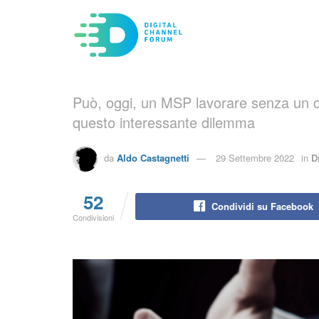
Può, oggi, un MSP lavorare senza un con
questo interessante dilemma
da
Aldo Castagnetti
29 Settembre 2022
in
D
52
Condividi su Facebook
Condivisioni