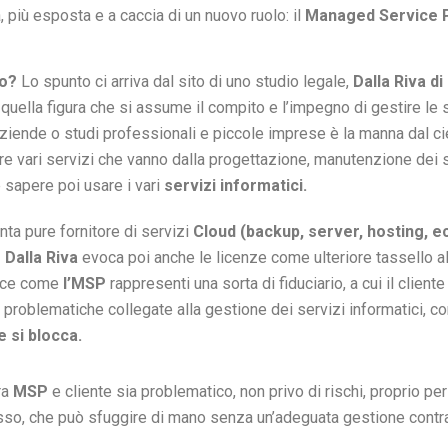
più esposta e a caccia di un nuovo ruolo: il
Managed Service 
to?
Lo spunto ci arriva dal sito di uno studio legale,
Dalla Riva di
ella figura che si assume il compito e l’impegno di gestire le s
aziende o studi professionali e piccole imprese è la manna dal ciel
re vari servizi che vanno dalla progettazione, manutenzione dei s
 sapere poi usare i vari
servizi informatici.
ta pure fornitore di servizi
Cloud (backup, server, hosting, ec
 Dalla Riva
evoca poi anche le licenze come ulteriore tassello all
ince come
l’MSP
rappresenti una sorta di fiduciario, a cui il client
ite problematiche collegate alla gestione dei servizi informatici,
 si blocca.
ra
MSP
e cliente sia problematico, non privo di rischi, proprio pe
sso, che può sfuggire di mano senza un’adeguata gestione contra