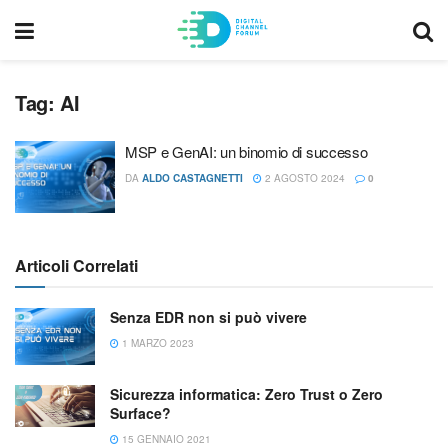
Tag:
AI
MSP e GenAI: un binomio di successo
DA
ALDO CASTAGNETTI
2 AGOSTO 2024
0
Articoli Correlati
Senza EDR non si può vivere
1 MARZO 2023
Sicurezza informatica: Zero Trust o Zero
Surface?
15 GENNAIO 2021